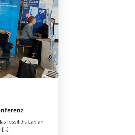
onferenz
s Iossifidis Lab an
 […]