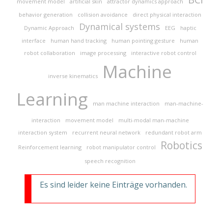
movement model
artificial skin
attractor dynamics approach
behavior generation
collision avoidance
direct physical interaction
Dynamical systems
Dynamic Approach
EEG
haptic
interface
human hand tracking
human pointing gesture
human
robot collaboration
image processing
interactive robot control
Machine
inverse kinematics
Learning
man machine interaction
man-machine-
interaction
movement model
multi-modal man-machine
interaction system
recurrent neural network
redundant robot arm
Robotics
Reinforcement learning
robot manipulator control
speech recognition
Es sind leider keine Einträge vorhanden.