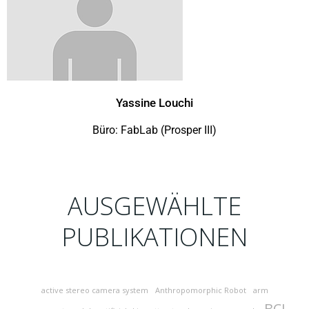
Yassine Louchi
Büro: FabLab (Prosper III)
AUSGEWÄHLTE
PUBLIKATIONEN
active stereo camera system
Anthropomorphic Robot
arm
BCI